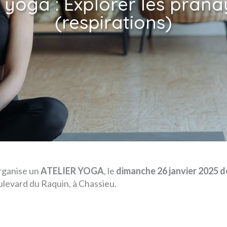
r yoga : Explorer les pra
(respirations)
organise un
ATELIER YOGA
, le
dimanche 26 janvier 2025
d
ulevard du Raquin, à Chassieu.